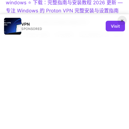
windows ⭐ 下载：完整指南与安装教程 2026 更新 —
专注 Windows 的 Proton VPN 完整安装与设置指南
×
問題10：如何保持長期的穩定性？
VPN
Visit
SPONSORED
回答：定期更新節點、檢視規則、監控網路狀況，並保
持關注官方與社群的最新動態。
Sources:
知乎知学堂：VPN 知识全景图｜实用指南、最新趋势
与实操要点
Nordvpn basic vs plus which plan is right for you
the real differences explained and how to choose
Does nordpass come with nordvpn your complete
guide
Missav免翻墙：全面指南、实用技巧与最新数据
Vpn