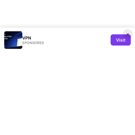
×
VPN
Visit
SPONSORED
Remind Solution Ltd
20 Wenlock Road
London, England, N1 7GU
GB
hello@remind-solution.org
+44-20-7946-0231
About
Privacy Policy
Terms of Use