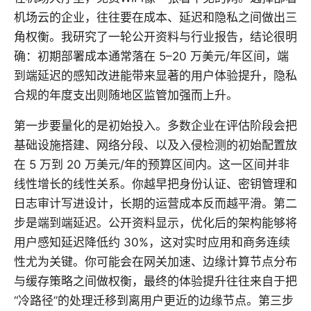
机场云的企业，往往要在成本、延迟和隐私之间做出三
角权衡。我研究了一轮公开资料与行业报告，结论很明
确：初期部署成本通常落在 5–20 万美元/年区间，端
到端延迟的感知改进能带来显著的用户体验提升，隐私
合规的年度支出则随地区监管加强而上升。
第一步要量化的是初始投入。多数企业在评估阶段会把
基础设施搭建、网络分段、以及入侵检测的初始配置放
在 5 万到 20 万美元/年的预算区间内。这一区间并非
线性增长的线性关系。你越早把身份认证、密钥管理和
日志审计写进设计，长期的运营成本反而越平滑。第二
步是端到端延迟。公开资料显示，优化后的架构能够将
用户感知延迟降低约 30%，这对实时应用和商务连续
性尤为关键。你可能会在网关加速、边缘计算节点分布
与缓存策略之间做权衡，最终的体验提升往往来自于把
“冷路径”的处理迁移到离用户更近的边缘节点。第三步