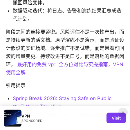
撤回风险变体。
数据驱动迭代：将日志、告警和演练结果汇总成迭
代计划。
阶段之间的连接要紧密。风险评估不是一次性产出，而
是持续更新的活文档。原型演练不是演示，而是验证设
计假设的实证场域。逐步推广不是试错，而是带着可回
滚的增量变更。持续改进不是口号，而是落地的数据闭
环。
最好用的免费 vp：全方位对比与实操指南，VPN
使用全解
引用提示
Spring Break 2026: Staying Safe on Public
Wi‑Fi While Traveling
×
Is public Wi‑Fi safe? How to stay protected in
VPN
Visit
SPONSORED
2026 - Saily