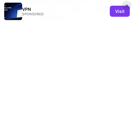
会根据讨论主题和阅读体验进行优化，以提升
×
VPN
engagement 与点击率。
Vpn梯子：全面指南与实用
Visit
SPONSORED
评测，提升上网自由与安全
Sources:
How to enable vpn in microsoft edge using
extensions, Windows VPN, and privacy tips for
Edge browser
How to use vpn on microsoft edge for secure
browsing: setup, extensions, edge settings, and
best practices
Trouble with Polymarket Using a VPN Heres How
to Fix It: VPN Fixes, Polymarket Access, and Safe
Browsing Tips
Unpacking the mystery what is a proton vpn