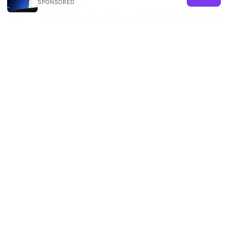
SPONSORED
Nju vpn 深度评测与使用指南：从安装到实际场景的完
整攻略
稳定的梯子：VPN 在 현 대 세계的全方位指
南，提升隐私与自由
免费节点 clash 免费节点 Clash VPN 节点分享与配置
教程，包含 Clash 规则、节点获取、隐私与安全要点
© 2026 REMIND SOLUTION LTD. ALL RIGHTS RESERVED.
V.1
Remind Solution Ltd
20 Wenlock Road
London, England, N1 7GU
GB
hello@remind-solution.org