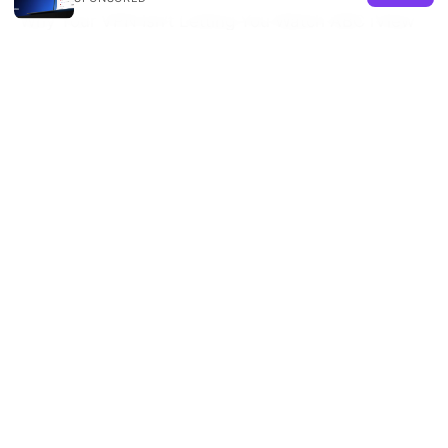
Why Your VPN Isn’t Letting You Watch ABC iView
Anymore and How to Fix It
飞梭VPN下载：完整指
南、安装步骤、常见问题与实用技巧
好用的付费vpn推荐：2025年最新最全攻略，助你畅
游网络世界，高性价比、隐私保护、全球节点、速度测
试、跨平台支持
Pcで使えるvpnはどれ？【2026年版】おすすめ徹底
解説
© 2026 REMIND SOLUTION LTD. ALL RIGHTS RESERVED.
V.1
Remind Solution Ltd