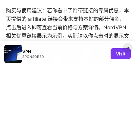
购买与使用建议：若你看中了附带链接的专属优惠，本
页提供的 affiliate 链接会带来支持本站的部分佣金，
点击后进入即可查看当前价格与方案详情。NordVPN
相关优惠链接展示为示例，实际请以你点击时的显示文
本为准。链接文本示例会从“查看最新价格与节点”调整
×
VPN
为与你当前主题匹配的描述性文本，以提升点击率与转
Visit
SPONSORED
化。
青龙加速器官网：全面指南、实用评测与使用技
巧
感谢阅读，祝你在使用飞鱼vpn 的过程中获得更安全、
高效的上网体验！
Sources:
Does nordvpn report illegal activity the truth you
need to know: Ultimate Guide for 2026