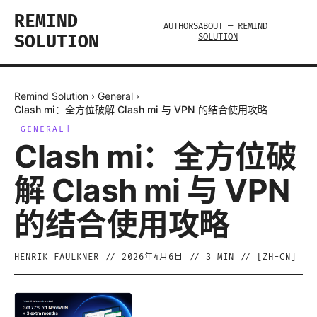
REMIND
AUTHORS
ABOUT — REMIND
SOLUTION
SOLUTION
Remind Solution
›
General
›
Clash mi：全方位破解 Clash mi 与 VPN 的结合使用攻略
[
GENERAL
]
Clash mi：全方位破
解 Clash mi 与 VPN
的结合使用攻略
HENRIK FAULKNER
//
2026年4月6日
//
3
MIN // [
ZH-CN
]