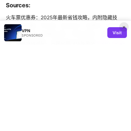
Sources:
火车票优惠券：2025年最新省钱攻略，内附隐藏技
巧！全面收集、早鸟票、会员积分、优惠码、APP对
×
VPN
Visit
比、退改规则、跨城组合券、节假日避坑、出行路线规
SPONSORED
划、旅途省钱清单、实操步骤与注意事项
Clash Verge
Rev: 全面解读与实用VPN指南，提升上网安全与自由
度
加速器vpn节点使用指南：从节点选型、测速到隐私与
稳定性全面攻略
Meilleurs vpn avec port forwarding en 2026 guide
complet pour une connexion optimale et autres
mots-clés similaires
Nordvpn voor windows de complete gids voor
maximale veiligheid en vrijheid