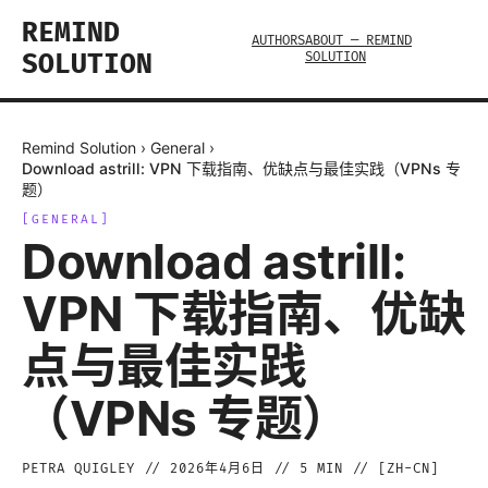
REMIND
AUTHORS
ABOUT — REMIND
SOLUTION
SOLUTION
Remind Solution
›
General
›
Download astrill: VPN 下载指南、优缺点与最佳实践（VPNs 专
题）
[
GENERAL
]
Download astrill:
VPN 下载指南、优缺
点与最佳实践
（VPNs 专题）
PETRA QUIGLEY
//
2026年4月6日
//
5
MIN // [
ZH-CN
]