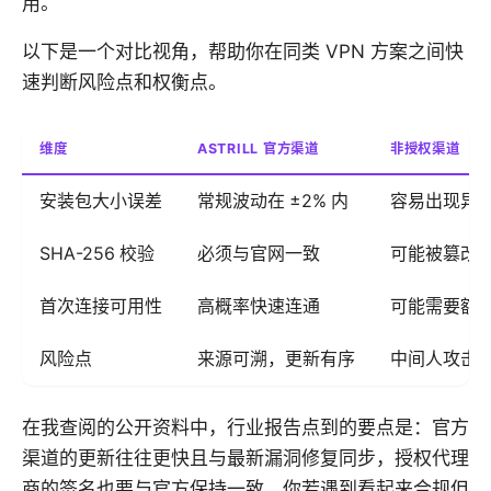
用。
以下是一个对比视角，帮助你在同类 VPN 方案之间快
速判断风险点和权衡点。
维度
ASTRILL 官方渠道
非授权渠道
安装包大小误差
常规波动在 ±2% 内
容易出现异
SHA-256 校验
必须与官网一致
可能被篡改
首次连接可用性
高概率快速连通
可能需要额外
风险点
来源可溯，更新有序
中间人攻击
在我查阅的公开资料中，行业报告点到的要点是：官方
渠道的更新往往更快且与最新漏洞修复同步，授权代理
商的签名也要与官方保持一致。你若遇到看起来合规但