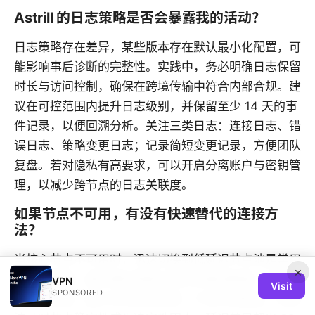
Astrill 的日志策略是否会暴露我的活动？
日志策略存在差异，某些版本存在默认最小化配置，可
能影响事后诊断的完整性。实践中，务必明确日志保留
时长与访问控制，确保在跨境传输中符合内部合规。建
议在可控范围内提升日志级别，并保留至少 14 天的事
件记录，以便回溯分析。关注三类日志：连接日志、错
误日志、策略变更日志；记录简短变更记录，方便团队
复盘。若对隐私有高要求，可以开启分离账户与密钥管
理，以减少跨节点的日志关联度。
如果节点不可用，有没有快速替代的连接方
法？
当核心节点不可用时，迅速切换到低延迟节点池是常用
×
的缓解策略。最关键的是建立稳定的基线数据，包括平
VPN
Visit
SPONSORED
均往返时延、最大抖动和丢包率。行业评测指出，网络