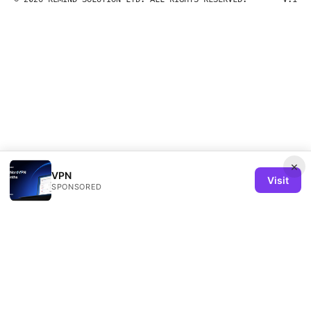
×
VPN
Visit
SPONSORED
Remind Solution Ltd
20 Wenlock Road
London, England, N1 7GU
GB
hello@remind-solution.org
+44-20-7946-0231