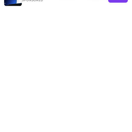
Norton secure vpn your guide to online privacy
and security: complete overview, setup, pricing,
and tips for 2025
© 2026 REMIND SOLUTION LTD. ALL RIGHTS RESERVED.
V.1
Remind Solution Ltd
20 Wenlock Road
London, England, N1 7GU
GB
hello@remind-solution.org
+44-20-7946-0231
About
Privacy Policy
Terms of Use