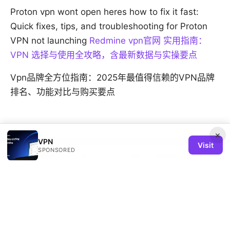
Proton vpn wont open heres how to fix it fast:
Quick fixes, tips, and troubleshooting for Proton
VPN not launching
Redmine vpn官网 实用指南：
VPN 选择与使用全攻略，含最新数据与实操要点
Vpn品牌全方位指南：2025年最值得信赖的VPN品牌
排名、功能对比与购买要点
×
VPN
Visit
SPONSORED
© 2026 REMIND SOLUTION LTD. ALL RIGHTS RESERVED.
V.1
Remind Solution Ltd
20 Wenlock Road
London, England, N1 7GU
GB
hello@remind-solution.org