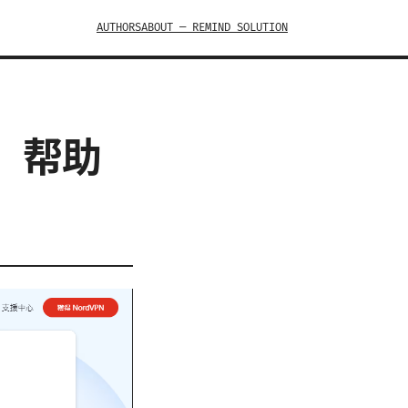
AUTHORS
ABOUT — REMIND SOLUTION
南，帮助