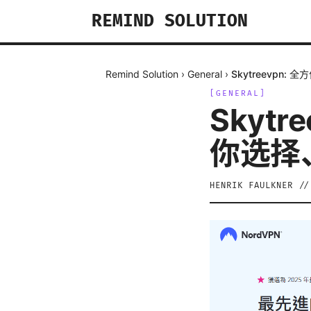
REMIND SOLUTION
Remind Solution
›
General
›
Skytreevpn
[
GENERAL
]
Skyt
你选择
HENRIK FAULKNER
/