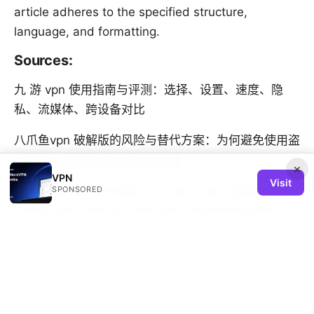
article adheres to the specified structure,
language, and formatting.
Sources:
九 游 vpn 使用指南与评测：选择、设置、速度、隐
私、流媒体、跨设备对比
八爪鱼vpn 破解版的风险与替代方案：为何避免使用盗
版VPN以及正版购买与配置指南
×
VPN
Visit
Nordvpn Auto Connect on Linux Your Ultimate
SPONSORED
Guide: Fast Setups, Tips, and Troubleshooting
Vpn绿茶：全面指南、最佳实践与实用评测
午睡枕哪里买最划算？全网优选购买渠道与选购指南：
材质对比、价格攻略与网购安全
Vpn翻墙国外的完整指南：海外访问、速度优化、隐私